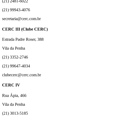
(21) 2481-6022
(21) 99943-4076
secretaria@cerc.com.br
CERC III (Clube CERC)
Estrada Padre Roser, 388
Vila da Penha
(21) 3352-2746
(21) 99647-4034
clubecerc@cerc.com.br
CERC IV
Rua Ápia, 466
Vila da Penha
(21) 3013-5185