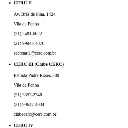
CERC II
Av. Brás de Pina, 1424
Vila da Penha
(21) 2481-6022
(21) 99943-4076
secretaria@cerc.com.br
CERC III (Clube CERC)
Estrada Padre Roser, 388
Vila da Penha
(21) 3352-2746
(21) 99647-4034
clubecerc@cerc.com.br
CERC IV