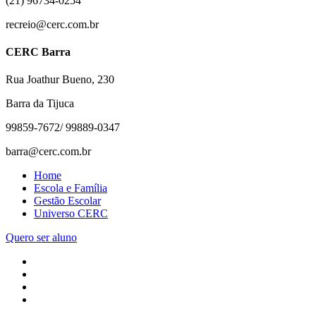
(21) 96734-0254
recreio@cerc.com.br
CERC Barra
Rua Joathur Bueno, 230
Barra da Tijuca
99859-7672/ 99889-0347
barra@cerc.com.br
Home
Escola e Família
Gestão Escolar
Universo CERC
Quero ser aluno