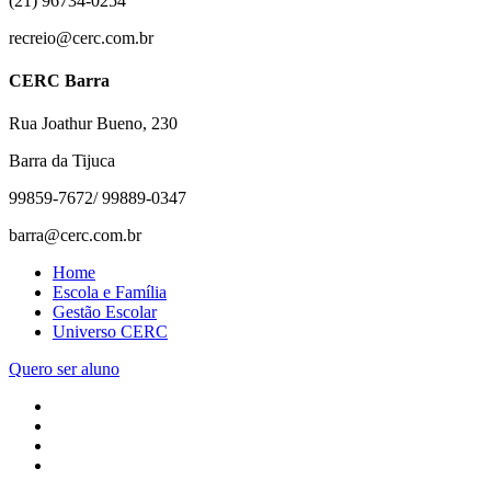
(21) 96734-0254
recreio@cerc.com.br
CERC Barra
Rua Joathur Bueno, 230
Barra da Tijuca
99859-7672/ 99889-0347
barra@cerc.com.br
Home
Escola e Família
Gestão Escolar
Universo CERC
Quero ser aluno