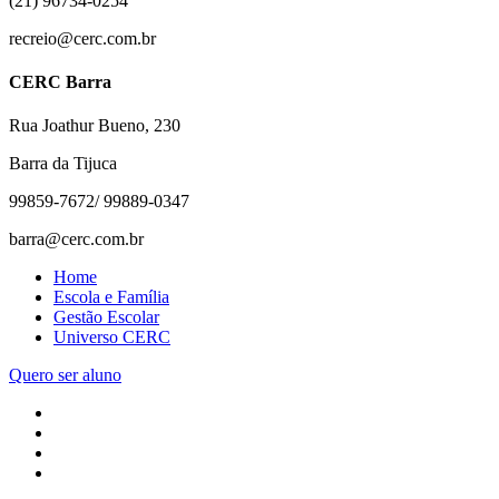
(21) 96734-0254
recreio@cerc.com.br
CERC Barra
Rua Joathur Bueno, 230
Barra da Tijuca
99859-7672/ 99889-0347
barra@cerc.com.br
Home
Escola e Família
Gestão Escolar
Universo CERC
Quero ser aluno