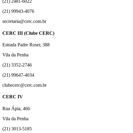
(21) 2481-6022
(21) 99943-4076
secretaria@cerc.com.br
CERC III (Clube CERC)
Estrada Padre Roser, 388
Vila da Penha
(21) 3352-2746
(21) 99647-4034
clubecerc@cerc.com.br
CERC IV
Rua Ápia, 466
Vila da Penha
(21) 3013-5185