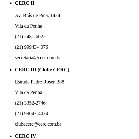
CERC II
Av. Brás de Pina, 1424
Vila da Penha
(21) 2481-6022
(21) 99943-4076
secretaria@cerc.com.br
CERC III (Clube CERC)
Estrada Padre Roser, 388
Vila da Penha
(21) 3352-2746
(21) 99647-4034
clubecerc@cerc.com.br
CERC IV